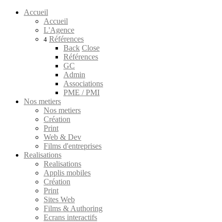
Accueil
Accueil
L'Agence
Références
4
Back
Close
Références
GC
Admin
Associations
PME / PMI
Nos metiers
Nos metiers
Création
Print
Web & Dev
Films d'entreprises
Realisations
Realisations
Applis mobiles
Création
Print
Sites Web
Films & Authoring
Ecrans interactifs